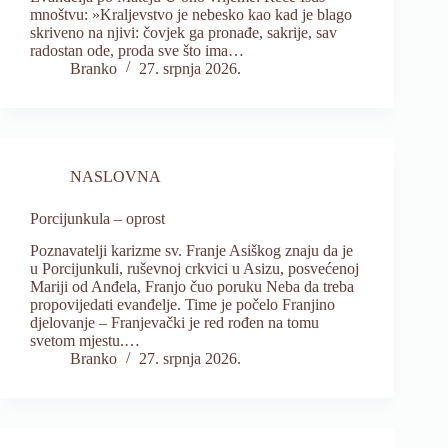
mnoštvu: »Kraljevstvo je nebesko kao kad je blago
skriveno na njivi: čovjek ga pronađe, sakrije, sav
radostan ode, proda sve što ima…
Branko
27. srpnja 2026.
NASLOVNA
Porcijunkula – oprost
Poznavatelji karizme sv. Franje Asiškog znaju da je
u Porcijunkuli, ruševnoj crkvici u Asizu, posvećenoj
Mariji od Anđela, Franjo čuo poruku Neba da treba
propovijedati evanđelje. Time je počelo Franjino
djelovanje – Franjevački je red rođen na tomu
svetom mjestu.…
Branko
27. srpnja 2026.