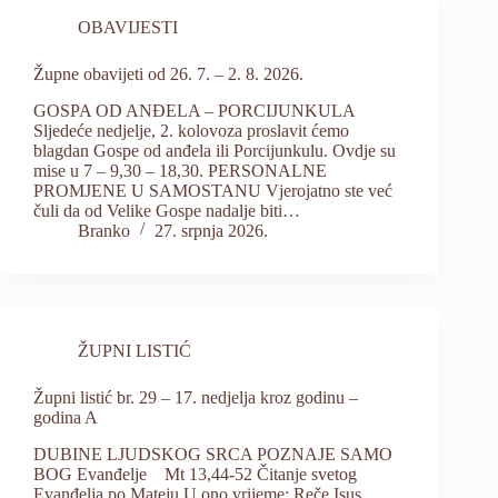
OBAVIJESTI
Župne obavijeti od 26. 7. – 2. 8. 2026.
GOSPA OD ANĐELA – PORCIJUNKULA
Sljedeće nedjelje, 2. kolovoza proslavit ćemo
blagdan Gospe od anđela ili Porcijunkulu. Ovdje su
mise u 7 – 9,30 – 18,30. PERSONALNE
PROMJENE U SAMOSTANU Vjerojatno ste već
čuli da od Velike Gospe nadalje biti…
Branko
27. srpnja 2026.
ŽUPNI LISTIĆ
Župni listić br. 29 – 17. nedjelja kroz godinu –
godina A
DUBINE LJUDSKOG SRCA POZNAJE SAMO
BOG Evanđelje Mt 13,44-52 Čitanje svetog
Evanđelja po Mateju U ono vrijeme: Reče Isus