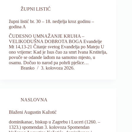
ŽUPNI LISTIĆ
župni listić br. 30 – 18. nedjelja kroz godinu –
godina A
ČUDESNO UMNAŽANJE KRUHA –
VELIKODUŠNA DOBROTA BOGA Evanđelje
Mt 14,13-21 Čitanje svetog Evanđelja po Mateju U
ono vrijeme: Kad je Isus čuo za smrt Ivana Krstitelja,
povuče se odande lađom na samotno mjesto, u
osamu. Dočuo to narod pa pohrli pješice…
Branko
3. kolovoza 2026.
NASLOVNA
Blaženi Augustin Kažotić
dominikanac, biskup u Zagrebu i Luceri (1260. –
1323.) spomendan 3. kolovoza Spomendan