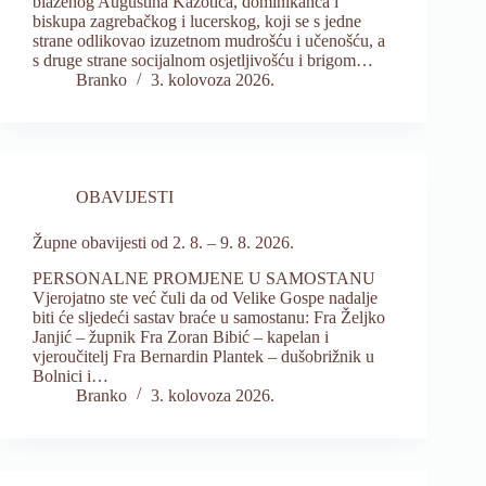
blaženog Augustina Kažotića, dominikanca i
biskupa zagrebačkog i lucerskog, koji se s jedne
strane odlikovao izuzetnom mudrošću i učenošću, a
s druge strane socijalnom osjetljivošću i brigom…
Branko
3. kolovoza 2026.
OBAVIJESTI
Župne obavijesti od 2. 8. – 9. 8. 2026.
PERSONALNE PROMJENE U SAMOSTANU
Vjerojatno ste već čuli da od Velike Gospe nadalje
biti će sljedeći sastav braće u samostanu: Fra Željko
Janjić – župnik Fra Zoran Bibić – kapelan i
vjeroučitelj Fra Bernardin Plantek – dušobrižnik u
Bolnici i…
Branko
3. kolovoza 2026.