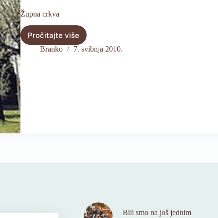
Župna crkva
Pročitajte više
Župna
crkva
Branko
7. svibnja 2010.
Bili smo na još jednim