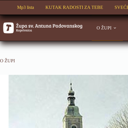
Preskoči
na
Mp3 lista
KUTAK RADOSTI ZA TEBE
SVEĆ
sadržaj
O ŽUPI
O ŽUPI