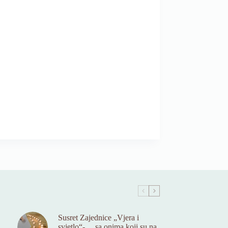
Susret Zajednice „Vjera i
svjetlo“- …sa onima koji su na