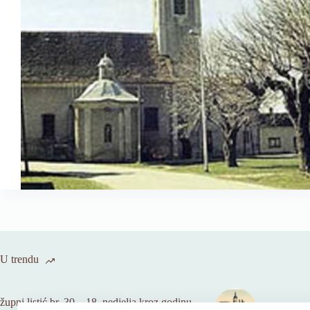
U trendu
župni listić br. 30 – 18. nedjelja kroz godinu
O župi