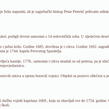
e želio napustiti, ali je zagrebački biskup Petar Petretić prihvatio odlu
el, podigli drveni samostan s 14 redovničkih soba. U sljedećem desetlj
no i južno krilo. Godine 1685. dovršena je i crkva. Godine 1692. sagra
ta je 1744. kapela Presvetog Spasitelja.
eća kasnije, 1778., samostan i crkva stradali su od potresa, pa je iduć
propovjedaonicu.
ovih ratova u njemu boravili vojnici. Objekti su ponovo oštećeni u pot
i službu vojnih kapelana 1669., koju su obavljali sve do 1754. godine.
 školi.