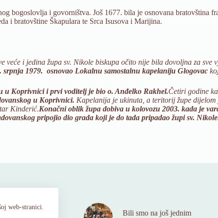
nog bogoslovlja i govorništva. Još 1677. bila je osnovana bratovština f
da i bratovštine Škapulara te Srca Isusova i Marijina.
e veće i jedina župa sv. Nikole biskupa očito nije bila dovoljna za sv
, 5. srpnja 1979. osnovao Lokalnu samostalnu kapelaniju Glogovac
koj
 Koprivnici i prvi voditelj je bio o. Anđelko Rakhel.
Četiri godine ka
dovanskog u Koprivnici.
Kapelanija je ukinuta, a teritorij župe dijelo
tar Kinderić.
Konačni oblik župa dobiva u kolovozu 2003. kada je va
dovanskog pripojio dio grada koji je do tada pripadao župi sv. Nikole
oj web-stranici.
Bili smo na još jednim