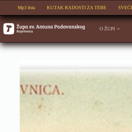
Preskoči
na
Mp3 lista
KUTAK RADOSTI ZA TEBE
SVEĆ
sadržaj
O ŽUPI