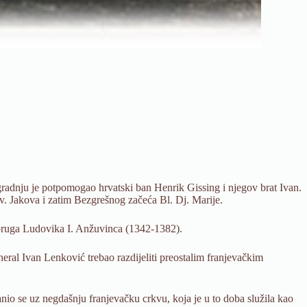
gradnju je potpomogao hrvatski ban Henrik Gissing i njegov brat Ivan.
 sv. Jakova i zatim Bezgrešnog začeća Bl. Dj. Marije.
upruga Ludovika I. Anžuvinca (1342-1382).
eral Ivan Lenković trebao razdijeliti preostalim franjevačkim
io se uz negdašnju franjevačku crkvu, koja je u to doba služila kao