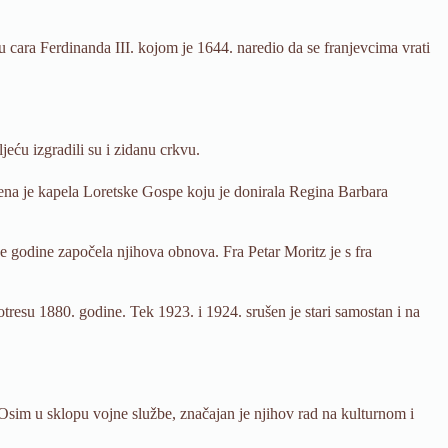
ku cara Ferdinanda III. kojom je 1644. naredio da se franjevcima vrati
eću izgradili su i zidanu crkvu.
đena je kapela Loretske Gospe koju je donirala Regina Barbara
e godine započela njihova obnova. Fra Petar Moritz je s fra
resu 1880. godine. Tek 1923. i 1924. srušen je stari samostan i na
 Osim u sklopu vojne službe, značajan je njihov rad na kulturnom i