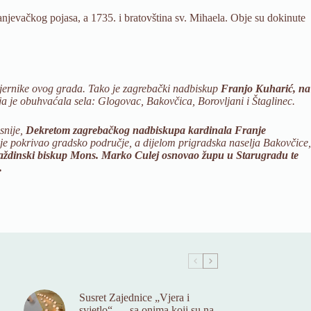
ranjevačkog pojasa, a 1735. i bratovština sv. Mihaela. Obje su dokinute
e vjernike ovog grada. Tako je zagrebački nadbiskup
Franjo Kuharić, na
a je obuhvaćala sela: Glogovac, Bakovčica, Borovljani i Štaglinec.
snije,
Dekretom zagrebačkog nadbiskupa kardinala Franje
m je pokrivao gradsko područje, a dijelom prigradska naselja Bakovčice,
raždinski biskup Mons. Marko Culej osnovao župu u Starugradu te
.
Susret Zajednice „Vjera i
svjetlo“- …sa onima koji su na