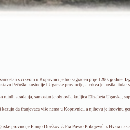
 samostan s crkvom u Koprivnici je bio sagrađen prije 1290. godine. Iz
astavu Pečuške kustodije i Ugarske provincije, a crkva je nosila titular
 ratnih stradanja, samostan je obnovila kraljica Elizabeta Ugarska, s
 kazuju da franjevaca više nema u Koprivnici, a njihovu je imovinu gen
ske provincije Franjo Drašković. Fra Pavao Pribojević iz Hvara nastan