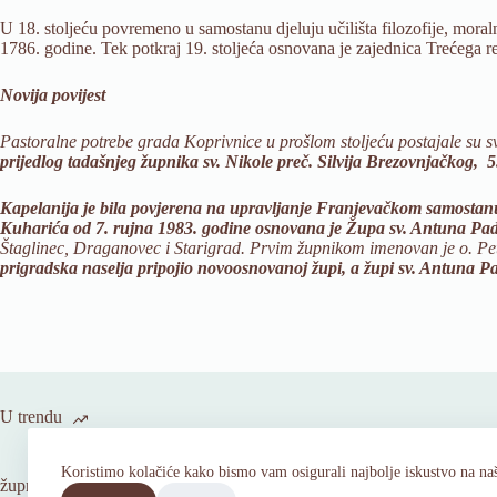
U 18. stoljeću povremeno u samostanu djeluju učilišta filozofije, moral
1786. godine. Tek potkraj 19. stoljeća osnovana je zajednica Trećega re
Novija povijest
Pastoralne potrebe grada Koprivnice u prošlom stoljeću postajale su sv
prijedlog tadašnjeg župnika sv. Nikole preč. Silvija Brezovnjačkog
Kapelanija je bila povjerena na upravljanje Franjevačkom samostanu u
Kuharića od 7. rujna 1983. godine osnovana je Župa sv. Antuna Pa
Štaglinec, Draganovec i Starigrad. Prvim župnikom imenovan je o. Pe
prigradska naselja pripojio novoosnovanoj župi, a župi sv. Antuna Pa
U trendu
Koristimo kolačiće kako bismo vam osigurali najbolje iskustvo na naš
župni listić br. 30 – 18. nedjelja kroz godinu
O župi