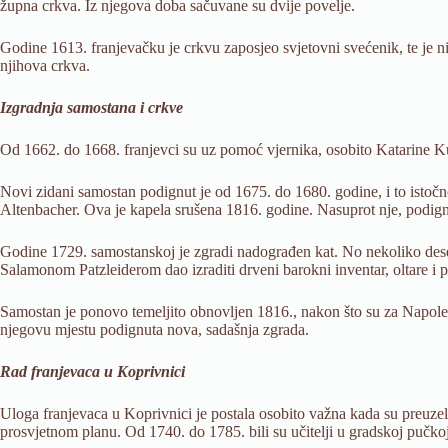
župna crkva. Iz njegova doba sačuvane su dvije povelje.
Godine 1613. franjevačku je crkvu zaposjeo svjetovni svećenik, te je nij
njihova crkva.
Izgradnja samostana i crkve
Od 1662. do 1668. franjevci su uz pomoć vjernika, osobito Katarine Kuk
Novi zidani samostan podignut je od 1675. do 1680. godine, i to istoč
Altenbacher. Ova je kapela srušena 1816. godine. Nasuprot nje, podignu
Godine 1729. samostanskoj je zgradi nadograđen kat. No nekoliko desetlj
Salamonom Patzleiderom dao izraditi drveni barokni inventar, oltare i 
Samostan je ponovo temeljito obnovljen 1816., nakon što su za Napoleon
njegovu mjestu podignuta nova, sadašnja zgrada.
Rad franjevaca u Koprivnici
Uloga franjevaca u Koprivnici je postala osobito važna kada su preuzel
prosvjetnom planu. Od 1740. do 1785. bili su učitelji u gradskoj pučkoj