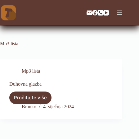
Preskoči
na
sadržaj
Mp3 lista
Mp3 lista
Duhovna glazba
Pročitajte više
Duhovna
glazba
Branko
4. siječnja 2024.