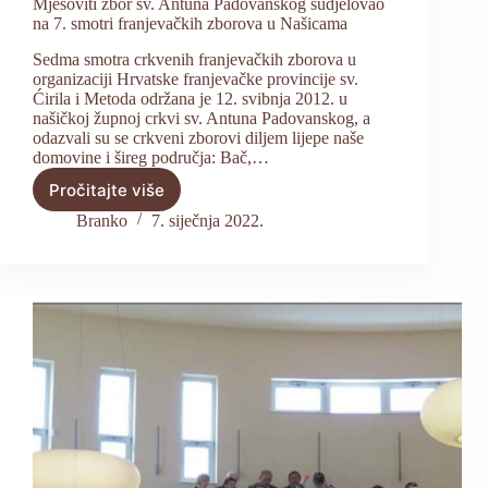
Mješoviti zbor sv. Antuna Padovanskog sudjelovao
na 7. smotri franjevačkih zborova u Našicama
Sedma smotra crkvenih franjevačkih zborova u
organizaciji Hrvatske franjevačke provincije sv.
Ćirila i Metoda održana je 12. svibnja 2012. u
našičkoj župnoj crkvi sv. Antuna Padovanskog, a
odazvali su se crkveni zborovi diljem lijepe naše
domovine i šireg područja: Bač,…
Pročitajte više
Mješoviti
zbor
Branko
7. siječnja 2022.
sv.
Antuna
Padovanskog
sudjelovao
na
7.
smotri
franjevačkih
zborova
u
Našicama