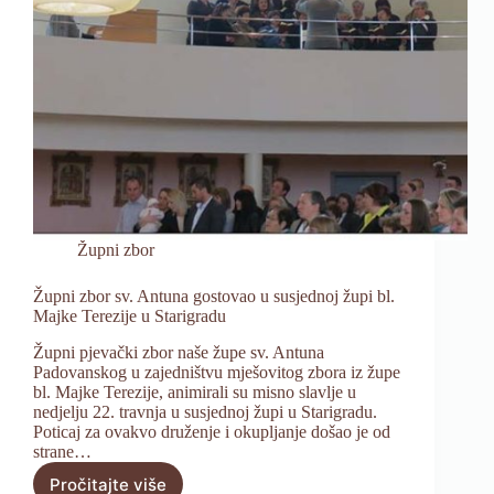
Župni zbor
Župni zbor sv. Antuna gostovao u susjednoj župi bl.
Majke Terezije u Starigradu
Župni pjevački zbor naše župe sv. Antuna
Padovanskog u zajedništvu mješovitog zbora iz župe
bl. Majke Terezije, animirali su misno slavlje u
nedjelju 22. travnja u susjednoj župi u Starigradu.
Poticaj za ovakvo druženje i okupljanje došao je od
strane…
Pročitajte više
Župni