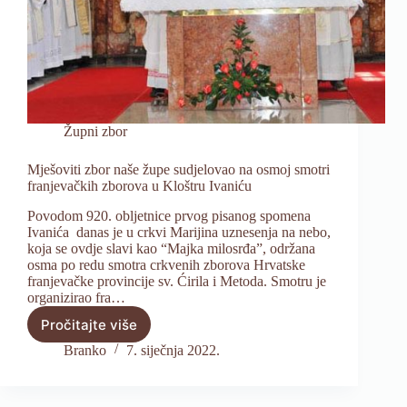
Župni zbor
Mješoviti zbor naše župe sudjelovao na osmoj smotri
franjevačkih zborova u Kloštru Ivaniću
Povodom 920. obljetnice prvog pisanog spomena
Ivanića danas je u crkvi Marijina uznesenja na nebo,
koja se ovdje slavi kao “Majka milosrđa”, održana
osma po redu smotra crkvenih zborova Hrvatske
franjevačke provincije sv. Ćirila i Metoda. Smotru je
organizirao fra…
Pročitajte više
Mješoviti
zbor
Branko
7. siječnja 2022.
naše
župe
sudjelovao