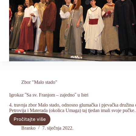
Zbor "Malo stado"
Igrokaz ˝Sa sv. Franjom – zajedno˝ u Istri
4. travnja zbor Malo stado, odnosno glumačka i pjevačka družina o
Petrovija i Materada (okolica Umaga) taj tjedan imali svoje pučk
Pročitajte više
Igrokaz
˝Sa
Branko
7. siječnja 2022.
sv.