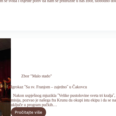
 sviđa i osjetite poriv da nam se pridružite u naš zbor, slobodno dođit
Zbor "Malo stado"
Igrokaz ˝Sa sv. Franjom – zajedno˝ u Čakovcu
Nakon uspješnog mjuzikla ˝Velike pustolovine sveta tri kralja˝, 
misija, pozvao je našega fra Krunu da okupi istu ekipu i da se na
uključe u program pučkih…
Pročitajte više
Igrokaz