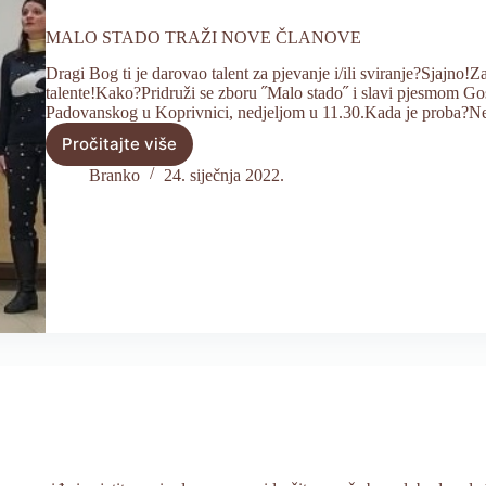
MALO STADO TRAŽI NOVE ČLANOVE
Dragi Bog ti je darovao talent za pjevanje i/ili sviranje?Sjajno!Z
talente!Kako?Pridruži se zboru ˝Malo stado˝ i slavi pjesmom Go
Padovanskog u Koprivnici, nedjeljom u 11.30.Kada je proba?
Pročitajte više
MALO
STADO
Branko
24. siječnja 2022.
TRAŽI
NOVE
ČLANOVE