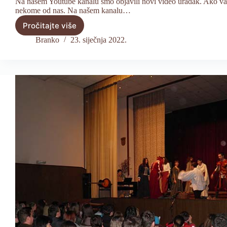
Na našem Youtube kanalu smo objavili novi video uradak. Ako vam se
nekome od nas. Na našem kanalu…
Pročitajte više
Video
uradak
Branko
23. siječnja 2022.
“Malog
stada”