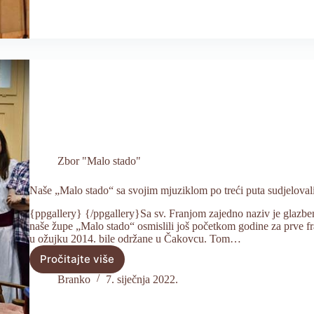
Okučanima
Zbor "Malo stado"
Naše „Malo stado“ sa svojim mjuziklom po treći puta sudjeloval
{ppgallery} {/ppgallery}Sa sv. Franjom zajedno naziv je glazbe
naše župe „Malo stado“ osmislili još početkom godine za prve f
u ožujku 2014. bile održane u Čakovcu. Tom…
Pročitajte više
Naše
„Malo
Branko
7. siječnja 2022.
stado“
sa