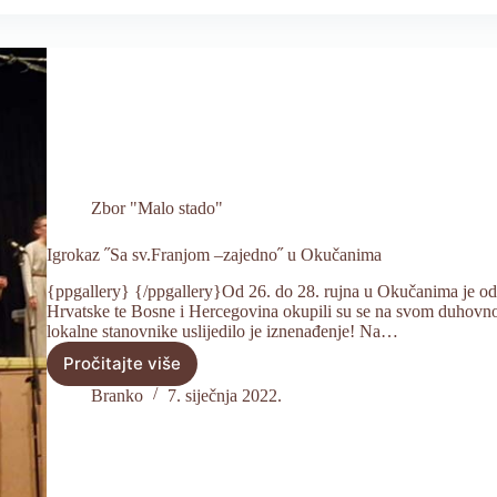
Zbor "Malo stado"
Igrokaz ˝Sa sv.Franjom –zajedno˝ u Okučanima
{ppgallery} {/ppgallery}Od 26. do 28. rujna u Okučanima je odr
Hrvatske te Bosne i Hercegovina okupili su se na svom duhovnom
lokalne stanovnike uslijedilo je iznenađenje! Na…
Pročitajte više
Igrokaz
˝Sa
Branko
7. siječnja 2022.
sv.Franjom
–
zajedno˝
u