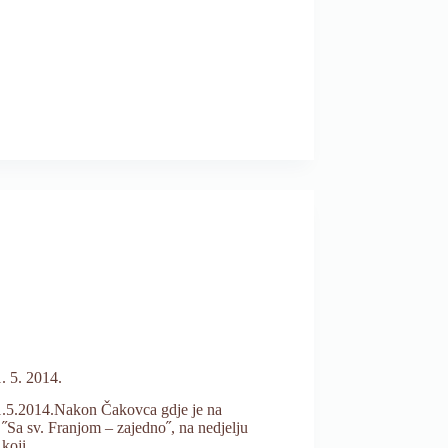
. 5. 2014.
1.5.2014.Nakon Čakovca gdje je na
˝Sa sv. Franjom – zajedno˝, na nedjelju
i koji…