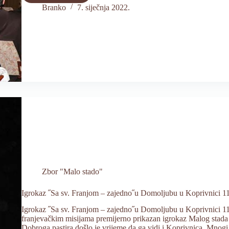
˝Sa
Branko
7. siječnja 2022.
sv.
Franjom
–
zajedno˝
u
Čakovcu
Zbor "Malo stado"
Igrokaz ˝Sa sv. Franjom – zajedno˝u Domoljubu u Koprivnici 11
Igrokaz ˝Sa sv. Franjom – zajedno˝u Domoljubu u Koprivnici 1
franjevačkim misijama premijerno prikazan igrokaz Malog stada 
Dobroga pastira došlo je vrijeme da ga vidi i Koprivnica. Mnog