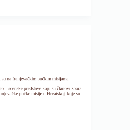
i su na franjevačkim pučkim misijama
no – scenske predstave koju su članovi zbora
ranjevačke pučke misije u Hrvatskoj koje su