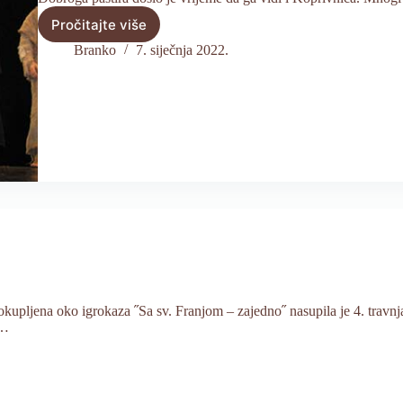
Pročitajte više
Igrokaz
˝Sa
Branko
7. siječnja 2022.
sv.
Franjom
–
zajedno˝u
Domoljubu
u
Koprivnici
11.
5.
2014.
kupljena oko igrokaza ˝Sa sv. Franjom – zajedno˝ nasupila je 4. travnja
e…