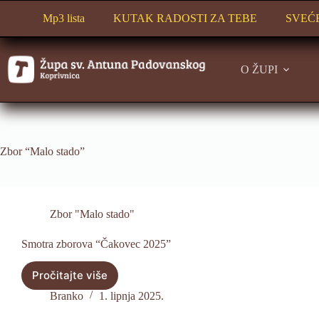
Preskoči
na
Mp3 lista
KUTAK RADOSTI ZA TEBE
SVEĆ
sadržaj
O ŽUPI
Zbor “Malo stado”
Zbor "Malo stado"
Smotra zborova “Čakovec 2025”
Pročitajte više
Smotra
zborova
Branko
1. lipnja 2025.
“Čakovec