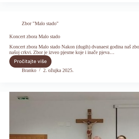
2025”
Zbor "Malo stado"
Koncert zbora Malo stado
Koncert zbora Malo stado Nakon (dugih) dvanaest godina naš zbor M
našoj crkvi. Zbor je izveo pjesme koje i inače pjeva…
Pročitajte više
Koncert
zbora
Branko
2. ožujka 2025.
Malo
stado