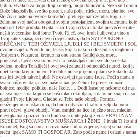
ljubio. Hvala ti za moju drugu obitelj, moju domovinu. Neka se Tobom
Bože blagoslivlje sve što postoji, naša polja, rijeke, mora, planine, sve
što živi i raste na ovome komadiću prelijepe nam zemlje, koju i ja
želim na svoj način obogatiti svojim postojanjem, svojim talentima koje
sam od Tebe primila. Hvala Ti za Tvoju crkvu i tolike posvećene ruke
naših svećenika, koji lome Tvoju Riječ, ovaj kruh i ulijevaju vino u
Tvoj kalež spasa, za čitavo čovječanstvo, da bi SVI ZAJEDNO
KRŠĆANI U TEBI OŽIVJELI, LJUBILI SE I BILI SVIJETO I SOL
ovome svijetu. Premili moj Isuse, koji si nakon odrastanja s majkom i
Josipom u Nazaretu, krenuo na onu stranu Galilejskog mora,
poučavati, liječiti svaku bolest i to nastavljaš činiti sve do svršetka
svijeta, molim Te izliječi i ovaj svoj zalutali i odmetnički narod, koji je
opet krenu krivim putem. Predali smo se grijehu i pitam se kako to da
nas još uvijek takve ljubiš. Ne ostavljaj nas same Isuse. Pođi s nama u
svaki naš novi dan, u sve naše situacije. Želim Te povesti u naše
bolnice, medije, politiku, naše škole….. Dođi Isuse po nekome od nas,
na sva mjesta na kojima se naši mladi okupljaju, a da ni ne znaju da su
gladni Tvoje Ljubavi. Gladne su Tebe naše obitelji. Pomozi
neoženjenim muškarcima, da budu odvažni i hrabri u želji da budu
pravi očevi, glava obitelji. Vrati osmjeh na lice i nježno srce, mladim
djevojkama i pozovi ih da budu srce obiteljskog život. VRATI NAM
ISUSE DOSTOJANSTVO MUŠKARCA I ŽENE. I hvala Ti što si ti
Emanuel, Bog sa nama i u ovo naše čudno vrijeme, kojeg si na našu
sreću ipak SAMO TI GOSPODAR. Zato pođi s nama i ostani s nama