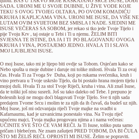
ljubiti. BAŠ U TAKVO MOJE RASKAJANO SRCE ISUSE, DOĐI
SADA. URONI ME U SVOJE DUBINE, U ŽIVE VODE KOJE
TEKU S OVOG TVOJEG OLTARA, PO OVOM KOMADIĆU
KRUHA I KAPLJCAMA VINA. URONI ME ISUSE, DA VIŠE NE
LUTAM OVIM SVIJETOM BEZ SMISLA I NADE. SJEDINI ME
ISUSE VEČERAS SA SOBOM, jer rekao si tko jede Tvoje Tijelo i
pije Tvoju Krv , taj ostaje u Tebi i Ti u njemu. ŽELIM BITI
SVJESNA TE ISTINE, DA JA I TI PO BLAGOVANJU OVOGA
KRUHA I VINA, POSTAJEMO JEDNO. HVALA TI I SLAVA
MOJ LJUBLJENI ISUSE.
O moj Isuse, tako mi je lijepo biti ovdje sa Tobom. Osjećam kako se
Nebo spušta u moje dubine i daruje mi tolike milosti. Hvala Ti za ovaj
čas. Hvala Ti za Tvoga Sv Duha, koji po rukama svećenika, kruh i
vino pretvara u Tvoje uskrslo Tijelo, da bi postalo hrana mojem tijelu i
mojoj duši. Hvala Ti za stol Tvoje Riječi, kruha i vina. Ali znaš Isuse,
da te toliki još nisu susreli. Još su tako daleko od Tebe. I prepuno je
bolesnih koji ne mogu doći blagovati Tvoje Tijelo. Sve ti njih sada
predajem Tvome Srcu i molim te za njih da ih čuvaš, da budeš uz njih.
Moj Isuse, još mi odzvanjaju riječi Tvoje majke na svadbi u
Kafarnaumu, kad je uzvanicima ponestalo vina. Na Tvoju riječ
upućenu majci, Tvoja majka progovara njima a i nama večeras:
UČINITE SVE ŠTO ĆE VAM REČI. Ja Ti Isuse, toliko puta samo
pričam i blebećem. Ne znam zašutjeti PRED TOBOM, DA BI ČULA
ŠTO MI ŽELIŠ REČI. OPROSTI MI ISUSE. Želim se popraviti.