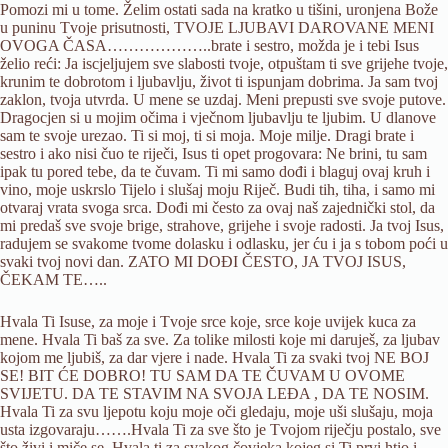
Pomozi mi u tome. Želim ostati sada na kratko u tišini, uronjena Bože
u puninu Tvoje prisutnosti, TVOJE LJUBAVI DAROVANE MENI
OVOGA ČASA………………..brate i sestro, možda je i tebi Isus
želio reći: Ja iscjeljujem sve slabosti tvoje, otpuštam ti sve grijehe tvoje,
krunim te dobrotom i ljubavlju, život ti ispunjam dobrima. Ja sam tvoj
zaklon, tvoja utvrda. U mene se uzdaj. Meni prepusti sve svoje putove.
Dragocjen si u mojim očima i vječnom ljubavlju te ljubim. U dlanove
sam te svoje urezao. Ti si moj, ti si moja. Moje milje. Dragi brate i
sestro i ako nisi čuo te riječi, Isus ti opet progovara: Ne brini, tu sam
ipak tu pored tebe, da te čuvam. Ti mi samo dođi i blaguj ovaj kruh i
vino, moje uskrslo Tijelo i slušaj moju Riječ. Budi tih, tiha, i samo mi
otvaraj vrata svoga srca. Dođi mi često za ovaj naš zajednički stol, da
mi predaš sve svoje brige, strahove, grijehe i svoje radosti. Ja tvoj Isus,
radujem se svakome tvome dolasku i odlasku, jer ću i ja s tobom poći u
svaki tvoj novi dan. ZATO MI DOĐI ČESTO, JA TVOJ ISUS,
ČEKAM TE…..
Hvala Ti Isuse, za moje i Tvoje srce koje, srce koje uvijek kuca za
mene. Hvala Ti baš za sve. Za tolike milosti koje mi daruješ, za ljubav
kojom me ljubiš, za dar vjere i nade. Hvala Ti za svaki tvoj NE BOJ
SE! BIT ĆE DOBRO! TU SAM DA TE ČUVAM U OVOME
SVIJETU. DA TE STAVIM NA SVOJA LEĐA , DA TE NOSIM.
Hvala Ti za svu ljepotu koju moje oči gledaju, moje uši slušaju, moja
usta izgovaraju…….Hvala Ti za sve što je Tvojom riječju postalo, sve
što živi i miče se. Hvala ti za svakog čovjeka kojeg si Ti prvi htio i