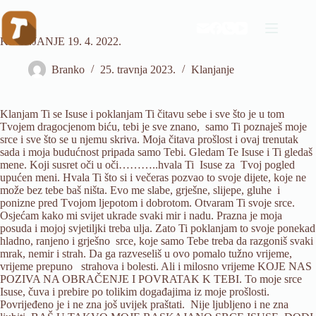
Preskoči
na
sadržaj
KLANJANJE 19. 4. 2022.
Branko
25. travnja 2023.
Klanjanje
Klanjam Ti se Isuse i poklanjam Ti čitavu sebe i sve što je u tom
Tvojem dragocjenom biću, tebi je sve znano, samo Ti poznaješ moje
srce i sve što se u njemu skriva. Moja čitava prošlost i ovaj trenutak
sada i moja budućnost pripada samo Tebi. Gledam Te Isuse i Ti gledaš
mene. Koji susret oči u oči………..hvala Ti Isuse za Tvoj pogled
upućen meni. Hvala Ti što si i večeras pozvao to svoje dijete, koje ne
može bez tebe baš ništa. Evo me slabe, grješne, slijepe, gluhe i
ponizne pred Tvojom ljepotom i dobrotom. Otvaram Ti svoje srce.
Osjećam kako mi svijet ukrade svaki mir i nadu. Prazna je moja
posuda i mojoj svjetiljki treba ulja. Zato Ti poklanjam to svoje ponekad
hladno, ranjeno i grješno srce, koje samo Tebe treba da razgoniš svaki
mrak, nemir i strah. Da ga razveseliš u ovo pomalo tužno vrijeme,
vrijeme prepuno strahova i bolesti. Ali i milosno vrijeme KOJE NAS
POZIVA NA OBRAČENJE I POVRATAK K TEBI. To moje srce
Isuse, čuva i prebire po tolikim događajima iz moje prošlosti.
Povrijeđeno je i ne zna još uvijek praštati. Nije ljubljeno i ne zna