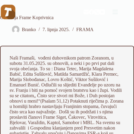
Preskoči
na
sadržaj
Obećanja Frame Koprivnica
Branko
7. lipnja 2025.
FRAMA
Naši Framaši, vođeni duhovnikom patrom Zoranom, u
subotu 31.05.2025. su obnovili, a neki i po prvi put dali
svoja obećanja. To su : Diana Tetec, Marija Magdalena
Babić, Edita Sušilović, Matilda Samardžić, Klara Premec,
Marija Slobođanac, Lovro Koštić, Viktor Sušilović i
Emanuel Bunić. Odlučili su slijediti Evanđelje po uzoru na
sv. Franju i biti na pomoć svojem bratstvu kao i župi. Vodili
su se citatom„ Čisto srce stvori mi Bože, i Duh postojan
obnovi u meni!“(Psalam 51,12) Potaknuti riječima p. Zorana
u homiliji hrabro nastavljaju Franjinim stopama, čuvajući
čisto srca kao najvažnije. Došli su ih podržati i s njima
proslaviti članovi Frame Siget, Čakovec, Virovitica,
Bjelovar, Varaždin, Kaptol, Samobor i MBL. Na svemu su
zahvalili i Gospodinu klanjanjem pred Presvetim nakon
euharistije. Zahvalu upućuju i članovima FSR-a koji su