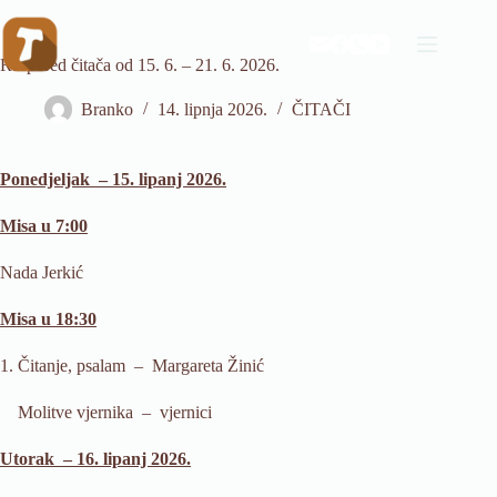
Preskoči
na
sadržaj
Raspored čitača od 15. 6. – 21. 6. 2026.
Branko
14. lipnja 2026.
ČITAČI
Ponedjeljak
– 15. lipanj 2026
.
Misa u 7:00
Nada Jerkić
Misa u 18:30
1. Čitanje, psalam –
Margareta Žinić
Molitve vjernika – vjernici
Utorak –
16. lipanj
2026.