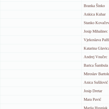
Branka Šinko
Ankica Kuhar
Stanko Kovačev
Josip Mihalinec
Vjekoslava Palfi
Katarina Glavic
Andrej Vnučec
Barica Šambula
Miroslav Bartol
Anica Sušilović
Josip Dretar
Mara Pavić
Marija Husnjak