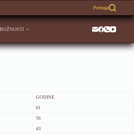
Pretraga
BOŽNOSTI
GODINE
61
56
43