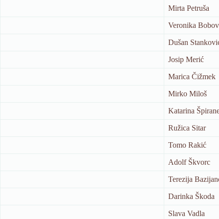
Mirta Petruša
Veronika Bobov
Dušan Stankovi
Josip Merić
Marica Čižmek
Mirko Miloš
Katarina Špiran
Ružica Sitar
Tomo Rakić
Adolf Škvorc
Terezija Bazijan
Darinka Škoda
Slava Vadla