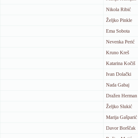
Nikola Ribić
Željko Pinkle
Ema Sobota
Nevenka Perić
Kruno Kreš
Katarina Kočiš
Ivan Dolački
Nada Gabaj
Dražen Herman
Željko Slukić
Marija Gašparić
Davor Borščak