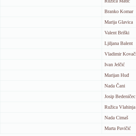
Ružica Matić
Branko Komar
Marija Glavica
Valent Briški
Ljiljana Balent
Vladimir Kovač
Ivan Jelčić
Marijan Huđ
Nada Čani
Josip Bedeničec
Ružica Vlahinja
Nada Cimaš
Marta Pavičić