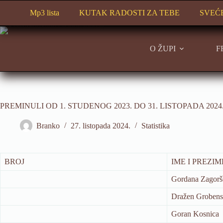
Preskoči
na
Mp3 lista
KUTAK RADOSTI ZA TEBE
SVEĆ
sadržaj
O ŽUPI
F
PREMINULI OD 1. STUDENOG 2023. DO 31. LISTOPADA 2024
Branko
27. listopada 2024.
Statistika
BROJ
IME I PREZIM
Gordana Zagorš
Dražen Grobens
Goran Kosnica