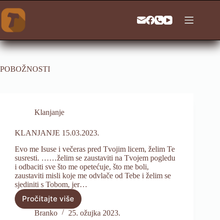
Preskoči
na
sadržaj
POBOŽNOSTI
Klanjanje
KLANJANJE 15.03.2023.
Evo me Isuse i večeras pred Tvojim licem, želim Te
susresti. ……želim se zaustaviti na Tvojem pogledu
i odbaciti sve što me opetećuje, što me boli,
zaustaviti misli koje me odvlače od Tebe i želim se
sjediniti s Tobom, jer…
Pročitajte više
KLANJANJE
15.03.2023.
Branko
25. ožujka 2023.