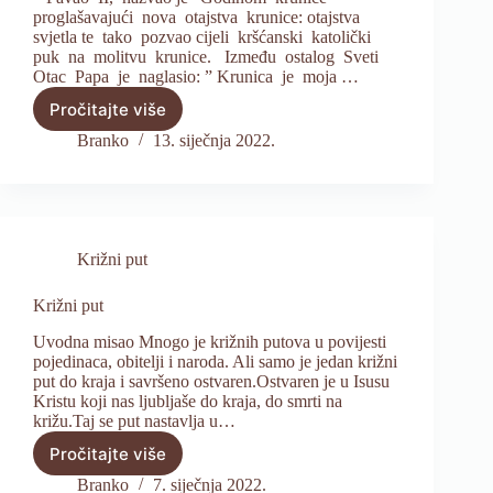
proglašavajući nova otajstva krunice: otajstva
svjetla te tako pozvao cijeli kršćanski katolički
puk na molitvu krunice. Između ostalog Sveti
Otac Papa je naglasio: ” Krunica je moja …
Pročitajte više
Krunica
Branko
13. siječnja 2022.
Križni put
Križni put
Uvodna misao Mnogo je križnih putova u povijesti
pojedinaca, obitelji i naroda. Ali samo je jedan križni
put do kraja i savršeno ostvaren.Ostvaren je u Isusu
Kristu koji nas ljubljaše do kraja, do smrti na
križu.Taj se put nastavlja u…
Pročitajte više
Križni
put
Branko
7. siječnja 2022.