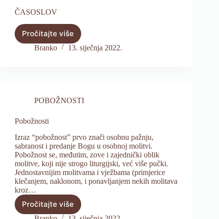
ČASOSLOV
Pročitajte više
ČASOSLOV
Branko
13. siječnja 2022.
POBOŽNOSTI
Pobožnosti
Izraz “pobožnost” prvo znači osobnu pažnju,
sabranost i predanje Bogu u osobnoj molitvi.
Pobožnost se, međutim, zove i zajednički oblik
molitve, koji nije strogo liturgijski, već više pučki.
Jednostavnijim molitvama i vježbama (primjerice
klečanjem, naklonom, i ponavljanjem nekih molitava
kroz…
Pročitajte više
Pobožnosti
Branko
13. siječnja 2022.