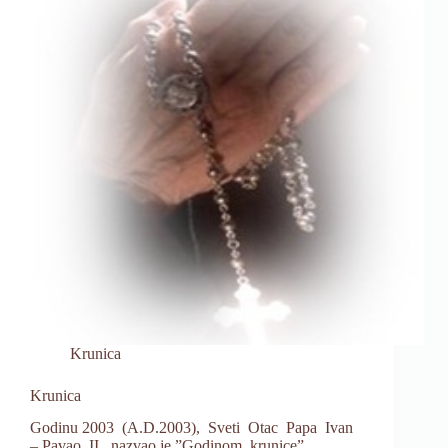
Krunice.
Krunica
Krunica
Godinu 2003 (A.D.2003), Sveti Otac Papa Ivan
– Pavao II, nazvao je ”Godinom krunice”