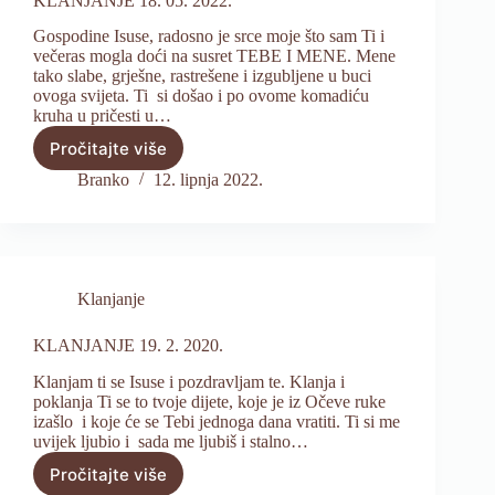
KLANJANJE 18. 05. 2022.
Gospodine Isuse, radosno je srce moje što sam Ti i
večeras mogla doći na susret TEBE I MENE. Mene
tako slabe, grješne, rastrešene i izgubljene u buci
ovoga svijeta. Ti si došao i po ovome komadiću
kruha u pričesti u…
Pročitajte više
KLANJANJE
18.
Branko
12. lipnja 2022.
05.
2022.
Klanjanje
KLANJANJE 19. 2. 2020.
Klanjam ti se Isuse i pozdravljam te. Klanja i
poklanja Ti se to tvoje dijete, koje je iz Očeve ruke
izašlo i koje će se Tebi jednoga dana vratiti. Ti si me
uvijek ljubio i sada me ljubiš i stalno…
Pročitajte više
KLANJANJE