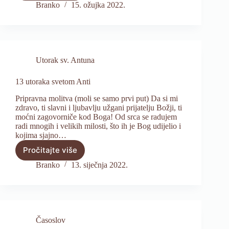
19.
Branko
15. ožujka 2022.
2.
2020.
Utorak sv. Antuna
13 utoraka svetom Anti
Pripravna molitva (moli se samo prvi put) Da si mi
zdravo, ti slavni i ljubavlju užgani prijatelju Božji, ti
moćni zagovorniče kod Boga! Od srca se radujem
radi mnogih i velikih milosti, što ih je Bog udijelio i
kojima sjajno…
Pročitajte više
13
utoraka
Branko
13. siječnja 2022.
svetom
Anti
Časoslov