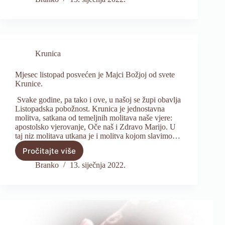
Krunica
Mjesec listopad posvećen je Majci Božjoj od svete
Krunice.
Svake godine, pa tako i ove, u našoj se župi obavlja
Listopadska pobožnost. Krunica je jednostavna
molitva, satkana od temeljnih molitava naše vjere:
apostolsko vjerovanje, Oče naš i Zdravo Marijo. U
taj niz molitava utkana je i molitva kojom slavimo…
Pročitajte više
Mjesec
listopad
Branko
13. siječnja 2022.
posvećen
je
Majci
Božjoj
od
svete