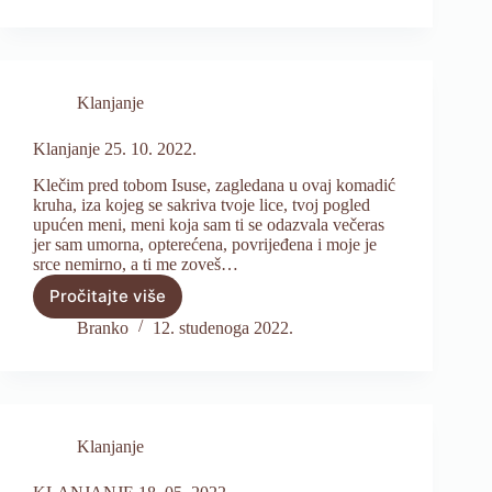
Klanjanje
Klanjanje 25. 10. 2022.
Klečim pred tobom Isuse, zagledana u ovaj komadić
kruha, iza kojeg se sakriva tvoje lice, tvoj pogled
upućen meni, meni koja sam ti se odazvala večeras
jer sam umorna, opterećena, povrijeđena i moje je
srce nemirno, a ti me zoveš…
Pročitajte više
Klanjanje
25.
Branko
12. studenoga 2022.
10.
2022.
Klanjanje